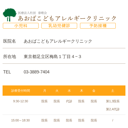
医院名
あおばこどもアレルギークリニック
所在地
東京都足立区梅島１丁目４−３
TEL
03-3889-7404
診療受付時間
月
火
水
木
金
土
9:30-12:30
院長
院長
代診
院長
院長
第1,3院長
第2,4代診
15:00～18:30
院長
院長
院長
院長
院長
/