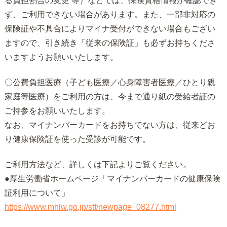
る負担割合の変更 等）などでは、保険資格情報が確認でき
ず、
ご利用できない場合があります。また、
一部非対応の
保険証や不具合によりマイナ受付ができない場合もご
ざい
ますので、引き続き「従来の保険証」
も必ずお持ちくださ
いますようお願いいたします。
〇公費負担医療（子ども医療／心身障害者医療／
ひとり親
家庭等医療）をご利用の方は、
今まで通り紙の受給者証の
ご持参をお願いいたします。
なお、マイナンバーカードをお持ちでない方は、
従来どお
り健康保険証を使った受診が可能です。
ご利用方法など、詳しくは下記よりご覧ください。
●厚生労働省ホームページ「
マイナンバーカードの健康保険
証利用について」
https://www.mhlw.go.jp/stf/
newpage_08277.html